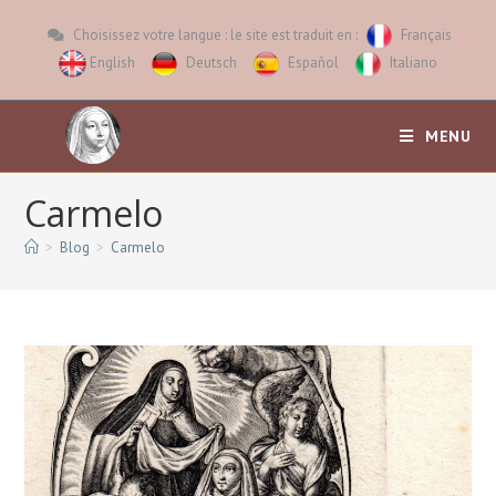
Choisissez votre langue : le site est traduit en :
Français
English
Deutsch
Español
Italiano
MENU
Carmelo
>
Blog
>
Carmelo