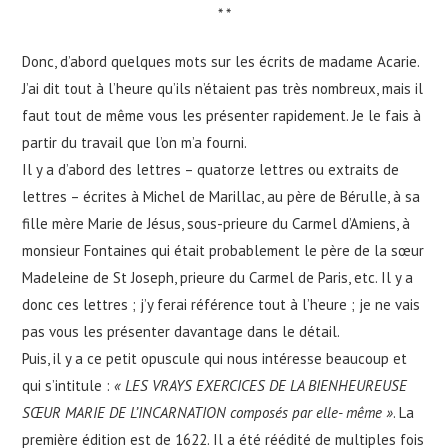
* *
Donc, d’abord quelques mots sur les écrits de madame Acarie.
J’ai dit tout à l’heure qu’ils n’étaient pas très nombreux, mais il
faut tout de même vous les présenter rapidement. Je le fais à
partir du travail que l’on m’a fourni.
Il y a d’abord des lettres – quatorze lettres ou extraits de
lettres – écrites à Michel de Marillac, au père de Bérulle, à sa
fille mère Marie de Jésus, sous-prieure du Carmel d’Amiens, à
monsieur Fontaines qui était probablement le père de la sœur
Madeleine de St Joseph, prieure du Carmel de Paris, etc. Il y a
donc ces lettres ; j’y ferai référence tout à l’heure ; je ne vais
pas vous les présenter davantage dans le détail.
Puis, il y a ce petit opuscule qui nous intéresse beaucoup et
qui s’intitule :
« LES VRAYS EXERCICES DE LA BIENHEUREUSE
SŒUR MARIE DE L’INCARNATION composés par elle- même »
. La
première édition est de 1622. Il a été réédité de multiples fois