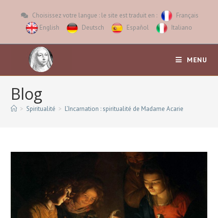
Choisissez votre langue : le site est traduit en :
Français
English
Deutsch
Español
Italiano
MENU
Blog
>
Spiritualité
>
L’Incarnation : spiritualité de Madame Acarie