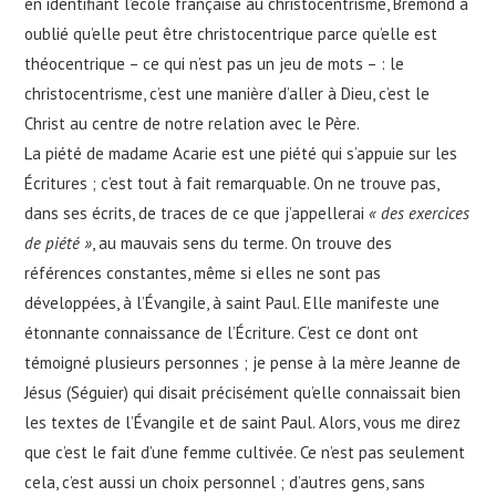
en identifiant l’école française au christocentrisme, Brémond a
oublié qu’elle peut être christocentrique parce qu’elle est
théocentrique – ce qui n’est pas un jeu de mots – : le
christocentrisme, c’est une manière d’aller à Dieu, c’est le
Christ au centre de notre relation avec le Père.
La piété de madame Acarie est une piété qui s’appuie sur les
Écritures ; c’est tout à fait remarquable. On ne trouve pas,
dans ses écrits, de traces de ce que j’appellerai
« des exercices
de piété »
, au mauvais sens du terme. On trouve des
références constantes, même si elles ne sont pas
développées, à l’Évangile, à saint Paul. Elle manifeste une
étonnante connaissance de l’Écriture. C’est ce dont ont
témoigné plusieurs personnes ; je pense à la mère Jeanne de
Jésus (Séguier) qui disait précisément qu’elle connaissait bien
les textes de l’Évangile et de saint Paul. Alors, vous me direz
que c’est le fait d’une femme cultivée. Ce n’est pas seulement
cela, c’est aussi un choix personnel ; d’autres gens, sans