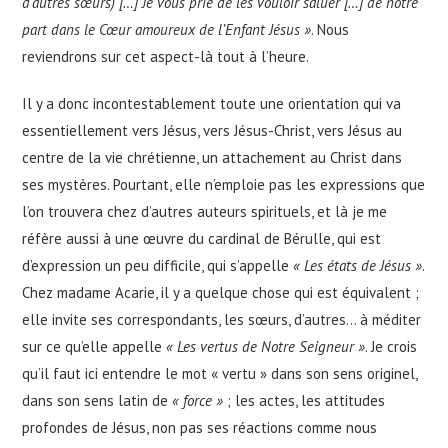
d’autres sœurs) […] Je vous prie de les vouloir saluer […] de notre
part dans le Cœur amoureux de l’Enfant Jésus »
. Nous
reviendrons sur cet aspect-là tout à l’heure.
Il y a donc incontestablement toute une orientation qui va
essentiellement vers Jésus, vers Jésus-Christ, vers Jésus au
centre de la vie chrétienne, un attachement au Christ dans
ses mystères. Pourtant, elle n’emploie pas les expressions que
l’on trouvera chez d’autres auteurs spirituels, et là je me
réfère aussi à une œuvre du cardinal de Bérulle, qui est
d’expression un peu difficile, qui s’appelle
« Les états de Jésus »
.
Chez madame Acarie, il y a quelque chose qui est équivalent ;
elle invite ses correspondants, les sœurs, d’autres… à méditer
sur ce qu’elle appelle
« Les vertus de Notre Seigneur »
. Je crois
qu’il faut ici entendre le mot « vertu » dans son sens originel,
dans son sens latin de
« force »
; les actes, les attitudes
profondes de Jésus, non pas ses réactions comme nous