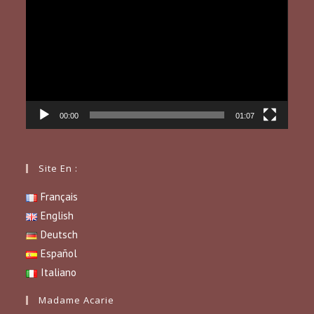
vidéo
00:00
01:07
Site En :
Français
English
Deutsch
Español
Italiano
Madame Acarie