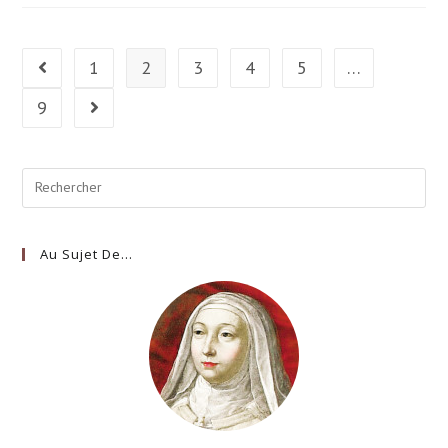
1
2
3
4
5
…
9
Au Sujet De…