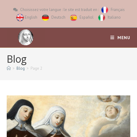
Choisissez votre langue : le site est traduit en :
Français
English
Deutsch
Español
Italiano
MENU
Blog
>
Blog
>
Page 2