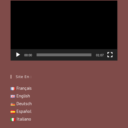
Lecteur
vidéo
00:00
01:07
Site En :
Français
English
Deutsch
Español
Italiano