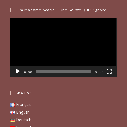
Film Madame Acarie – Une Sainte Qui S’ignore
Lecteur
vidéo
00:00
01:07
Site En :
Français
English
Deutsch